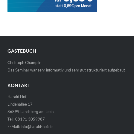
GÄSTEBUCH
Christoph Champlin
Das Seminar war sehr informativ und sehr gut strukturiert aufgebaut
KONTAKT
Harald Hof
Lindenallee 17
86899 Landsberg am Lech
Tel.: 08191 3059987
E-Mail:
info@harald-hof.de